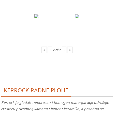
«
‹
›
»
2
of
2
KERROCK RADNE PLOHE
Kerrock je gladak, neporozan i homogen materijal koji udružuje
čvrstoću prirodnog kamena i ljepotu keramike, a posebno se